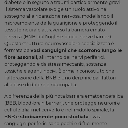
diabete o in seguito a traumi particolarmente gravi.
Il sistema vascolare svolge un ruolo attivo nel
sostegno alla riparazione nervosa, modellando il
microambiente della guarigione e proteggendo il
tessuto neurale attraverso la barriera emato-
nervosa (BNB, dall'inglese blood-nerve barrier).
Questa struttura neurovascolare specializzata è
formata da
vasi sanguigni che scorrono lungo le
fibre assonali
, all'interno dei nervi periferici,
proteggendole da stress meccanici, sostanze
tossiche e agenti nocivi. È ormai riconosciuto che
l'alterazione della BNB è uno dei principali fattori
alla base di dolore e neuropatia.
A differenza della più nota barriera ematoencefalica
(BBB, blood-brain barrier), che protegge neuroni e
cellule gliali nel cervello e nel midollo spinale, la
BNB è
storicamente poco studiata
: i vasi
sanguigni periferici sono pochi e difficilmente