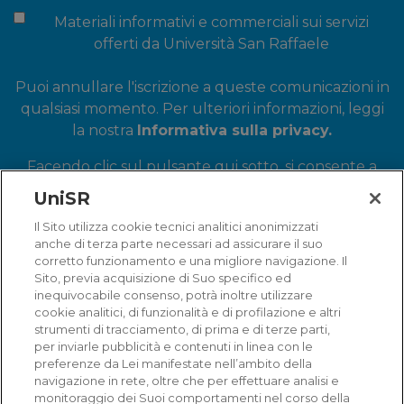
Materiali informativi e commerciali sui servizi
offerti da Università San Raffaele
Puoi annullare l'iscrizione a queste comunicazioni in
qualsiasi momento. Per ulteriori informazioni, leggi
la nostra
Informativa sulla privacy.
Facendo clic sul pulsante qui sotto, si consente a
Università Vita-Salute San Raffaele di archiviare e
UniSR
utilizzare le informazioni per fornire il contenuto
Il Sito utilizza cookie tecnici analitici anonimizzati
richiesto.
anche di terza parte necessari ad assicurare il suo
corretto funzionamento e una migliore navigazione. Il
Sito, previa acquisizione di Suo specifico ed
inequivocabile consenso, potrà inoltre utilizzare
cookie analitici, di funzionalità e di profilazione e altri
strumenti di tracciamento, di prima e di terze parti,
per inviarle pubblicità e contenuti in linea con le
preferenze da Lei manifestate nell’ambito della
navigazione in rete, oltre che per effettuare analisi e
monitoraggio dei Suoi comportamenti nel corso della