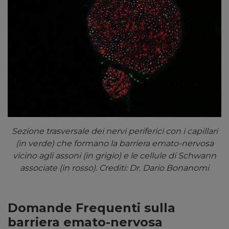
Sezione trasversale dei nervi periferici con i capillari
(in verde) che formano la barriera emato-nervosa
vicino agli assoni (in grigio) e le cellule di Schwann
associate (in rosso). Crediti: Dr. Dario Bonanomi
Domande Frequenti sulla
barriera emato-nervosa