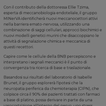
Con il contributo della dottoressa Ellie Tzima,
esperta di meccanobiologia endoteliale, il gruppo
MINerVA identificherà nuovi meccanocettori attivi
nella barriera emato-nervosa, utilizzando una
combinazione di saggi cellulari, approcci biochimici e
nuovi modelli genetici murini che disaccoppiano le
attività di segnalazione chimica e meccanica di
questi recettori.
Capire come le cellule della BNB percepiscono e
interpretano i segnali meccanici è il punto di
convergenza tra ricerca di base e traslazionale.
Basandosi sui risultati del laboratorio di Isabelle
Brunet, il gruppo esplorerà l'ipotesi che la
neuropatia periferica da chemioterapia (CIPN), che
colpisce circa il 90% dei pazienti trattati con farmaci
a base di platino, possa derivare in parte da una
vasocostrizione all'interno del nervo: uno stress