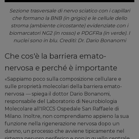
Sezione trasversale di nervo sciatico con i capillari
che formano la BNB (in grigio) e le cellule dello
stroma (ambiente circostante) evidenziate con i
biomarcatori NG2 (in rosso) e PDGFRa (in verde). I
nuclei sono in blu. Crediti: Dr. Dario Bonanomi
Che cos'è la barriera emato-
nervosa e perché è importante
«Sappiamo poco sulla composizione cellulare e
sulle proprietà molecolari della barriera emato-
nervosa
—
spiega il dottor Dario Bonanomi,
responsabile del Laboratorio di Neurobiologia
Molecolare all'IRCCS Ospedale San Raffaele di
Milano.
Inoltre, non comprendiamo appieno la sua
funzione nella rigenerazione nervosa dopo un
danno, un processo che avviene tipicamente nel
sistema nervoso periferico e non in quello centrale.