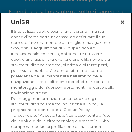
Facendo clic sul pulsante qui sotto, si consente a
Università Vita-Salute San Raffaele di archiviare e
UniSR
utilizzare le informazioni per fornire il contenuto
Il Sito utilizza cookie tecnici analitici anonimizzati
richiesto.
anche di terza parte necessari ad assicurare il suo
corretto funzionamento e una migliore navigazione. Il
Sito, previa acquisizione di Suo specifico ed
inequivocabile consenso, potrà inoltre utilizzare
cookie analitici, di funzionalità e di profilazione e altri
strumenti di tracciamento, di prima e di terze parti,
per inviarle pubblicità e contenuti in linea con le
preferenze da Lei manifestate nell’ambito della
navigazione in rete, oltre che per effettuare analisi e
monitoraggio dei Suoi comportamenti nel corso della
navigazione stessa.
Ricerca e Innovazione
Per maggiori informazioni circa i cookie e gli
strumenti di tracciamento in funzione sul Sito, La
Corsi e professioni
preghiamo di consultare la Cookie Policy.
- cliccando su “Accetta tutto”, Lei acconsente all’uso
Prove di ammissione
dei cookie e delle altre tecnologie presenti sul Sito
compresi i cookie di profilazione o analitici non