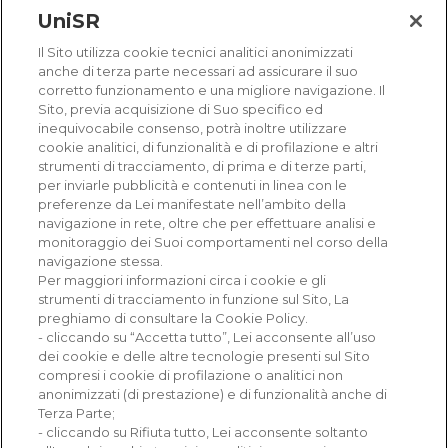
Università Vita-Salute San Raffaele di archiviare e
UniSR
utilizzare le informazioni per fornire il contenuto
Il Sito utilizza cookie tecnici analitici anonimizzati
richiesto.
anche di terza parte necessari ad assicurare il suo
corretto funzionamento e una migliore navigazione. Il
Sito, previa acquisizione di Suo specifico ed
inequivocabile consenso, potrà inoltre utilizzare
cookie analitici, di funzionalità e di profilazione e altri
strumenti di tracciamento, di prima e di terze parti,
per inviarle pubblicità e contenuti in linea con le
preferenze da Lei manifestate nell’ambito della
navigazione in rete, oltre che per effettuare analisi e
monitoraggio dei Suoi comportamenti nel corso della
navigazione stessa.
Ricerca e Innovazione
Per maggiori informazioni circa i cookie e gli
strumenti di tracciamento in funzione sul Sito, La
Corsi e professioni
preghiamo di consultare la Cookie Policy.
- cliccando su “Accetta tutto”, Lei acconsente all’uso
dei cookie e delle altre tecnologie presenti sul Sito
Prove di ammissione
compresi i cookie di profilazione o analitici non
anonimizzati (di prestazione) e di funzionalità anche di
Vita da studente e Campus
Terza Parte;
- cliccando su Rifiuta tutto, Lei acconsente soltanto