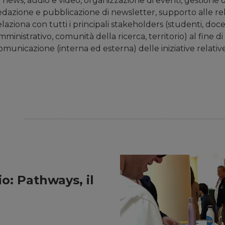
i news, audio e video, organizzazione di eventi, gestione de
edazione e pubblicazione di newsletter, supporto alle relazio
elaziona con tutti i principali stakeholders (studenti, doc
mministrativo, comunità della ricerca, territorio) al fine 
omunicazione (interna ed esterna) delle iniziative relative 
o: Pathways, il