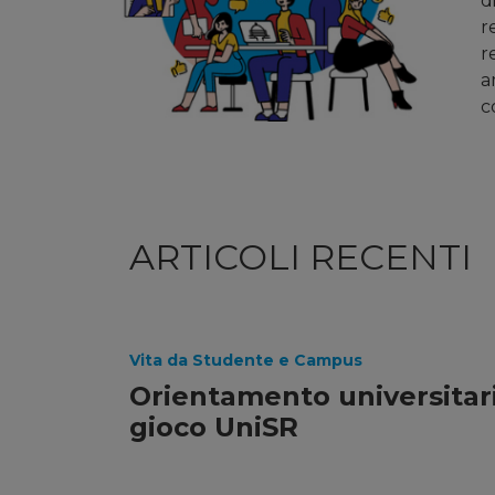
d
r
r
a
c
ARTICOLI RECENTI
Vita da Studente e Campus
Orientamento universitari
gioco UniSR