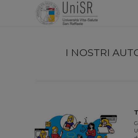
I NOSTRI AUT
T
G
U