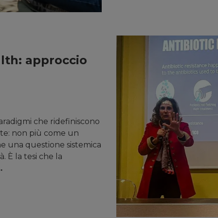
lth: approccio
radigmi che ridefiniscono
lute: non più come un
me una questione sistemica
 È la tesi che la
.