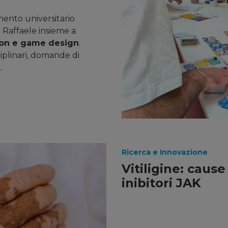
mento universitario
 Raffaele insieme a
ion e game design
.
iplinari, domande di
.
Ricerca e Innovazione
Vitiligine: caus
inibitori JAK