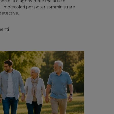
porre la diagnosi delle malattie e
agli molecolari per poter somministrare
etective...
enti