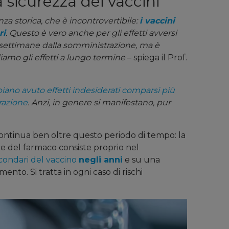
a sicurezza dei vaccini
za storica, che è incontrovertibile:
i vaccini
ri
. Questo è vero anche per gli effetti avversi
settimane dalla somministrazione, ma è
mo gli effetti a lungo termine
– spiega il Prof.
iano avuto effetti indesiderati comparsi più
razione
. Anzi, in genere si manifestano, pur
continua ben oltre questo periodo di tempo: la
e del farmaco consiste proprio nel
econdari del vaccino
negli anni
e su una
nto. Si tratta in ogni caso di
rischi