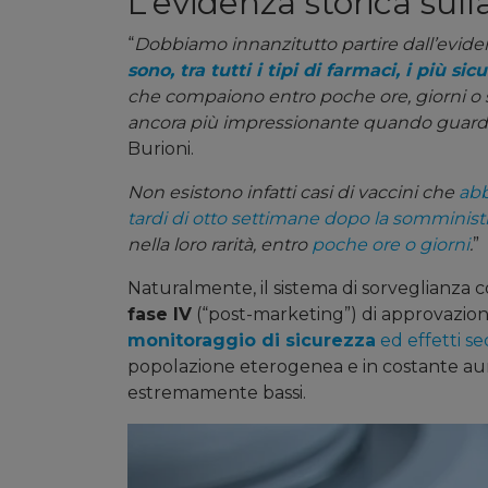
L’evidenza storica sull
“
Dobbiamo innanzitutto partire dall’eviden
sono, tra tutti i tipi di farmaci, i più sicu
che compaiono entro poche ore, giorni o 
ancora più impressionante quando guardia
Burioni.
Non esistono infatti casi di vaccini che
abb
tardi di otto settimane dopo la somminist
nella loro rarità, entro
poche ore o giorni
.
”
Naturalmente, il sistema di sorveglianza 
fa
se IV
(“post-marketing”) di approvazion
monitoraggio di sicurezza
ed effetti s
popolazione eterogenea e in costante aume
estremamente bassi.