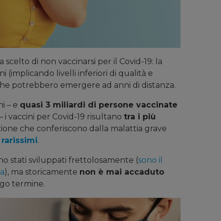
 scelto di non vaccinarsi per il Covid-19: la
i (implicando livelli inferiori di qualità e
li che potrebbero emergere ad anni di distanza.
i – e
quasi 3 miliardi di persone vaccinate
 i vaccini per Covid-19 risultano
tra i più
ezione che conferiscono dalla malattia grave
o
rarissimi
.
no stati sviluppati frettolosamente (
sono il
ca
), ma storicamente
non è mai accaduto
go termine.