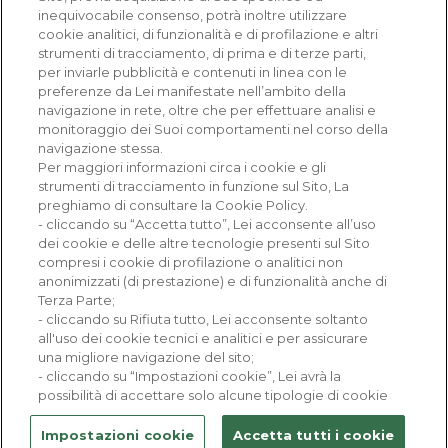
inequivocabile consenso, potrà inoltre utilizzare
cookie analitici, di funzionalità e di profilazione e altri
strumenti di tracciamento, di prima e di terze parti,
per inviarle pubblicità e contenuti in linea con le
preferenze da Lei manifestate nell’ambito della
navigazione in rete, oltre che per effettuare analisi e
monitoraggio dei Suoi comportamenti nel corso della
navigazione stessa.
Ricerca e Innovazione
Per maggiori informazioni circa i cookie e gli
strumenti di tracciamento in funzione sul Sito, La
Corsi e professioni
preghiamo di consultare la Cookie Policy.
- cliccando su “Accetta tutto”, Lei acconsente all’uso
dei cookie e delle altre tecnologie presenti sul Sito
Prove di ammissione
compresi i cookie di profilazione o analitici non
anonimizzati (di prestazione) e di funzionalità anche di
Vita da studente e Campus
Terza Parte;
- cliccando su Rifiuta tutto, Lei acconsente soltanto
all'uso dei cookie tecnici e analitici e per assicurare
una migliore navigazione del sito;
- cliccando su “Impostazioni cookie”, Lei avrà la
possibilità di accettare solo alcune tipologie di cookie
© 2020 Università Vita-Salute San Raffaele
Impostazioni cookie
Accetta tutti i cookie