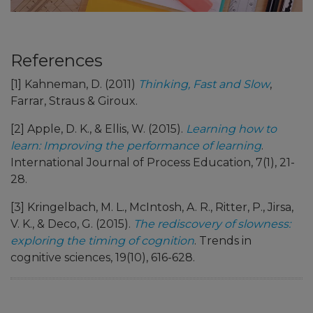
References
[1] Kahneman, D. (2011)
Thinking, Fast and Slow
,
Farrar, Straus & Giroux.
[2] Apple, D. K., & Ellis, W. (2015).
Learning how to
learn: Improving the performance of learning
.
International Journal of Process Education, 7(1), 21-
28.
[3] Kringelbach, M. L., McIntosh, A. R., Ritter, P., Jirsa,
V. K., & Deco, G. (2015).
The rediscovery of slowness:
exploring the timing of cognition
. Trends in
cognitive sciences, 19(10), 616-628.