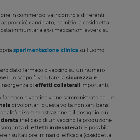
ione in commercio, va incontro a differenti
l’approccio) candidato, ha inizio la cosiddetta
isposta immunitaria e/o i meccanismi avversi su
ropria
sperimentazione clinica
sull’uomo,
 candidato farmaco o vaccino su un numero
ne
). Lo scopo è valutare la
sicurezza e
 insorgenza di
effetti collaterali
importanti;
dato farmaco o vaccino viene somministrato ad un
naia
di volontari, questa volta non sani bensì
modalità di somministrazione e il dosaggio più
iderata
(nel caso di un vaccino la produzione
insorgenza di
effetti indesiderati
. È possibile
 risultati preliminari di efficacia (cosiddetta