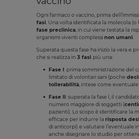
vaccino
Ogni farmaco o vaccino, prima dell’immiss
fasi
. Una volta identificata la molecola (o 
fase preclinica
, in cui viene testata la r
organismi viventi complessi
non umani
.
Superata questa fase ha inizio la vera e p
che si realizza in
3 fasi
più una:
Fase I
: prima somministrazione del
limitato di volontari sani (poche
deci
tollerabilità
, intese come eventuale
Fase II
: superata la fase I, il candi
numero maggiore di soggetti (
centi
pazienti). Lo scopo è identificare la 
efficace per indurre la
risposta des
di anticorpi) e valutare l’eventuale 
anche disegnare lo studio per ottenere