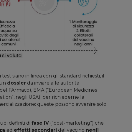
 test siano in linea con gli standard richiesti, il
 un
dossier
da inviare alle autorità
a del FArmaco), EMA (“European Medicines
ion”, negli USA), per richiederne la
mercializzazione: queste possono avvenire solo
di definiti di
fase IV
(“post-marketing”) che
zza
ed
effetti secondari
del vaccino
negli