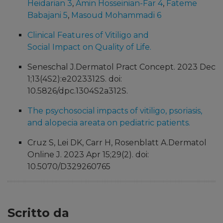
Heidarian
3
,
Amin Hosseinian-Far
4
,
Fateme
Babajani
5
,
Masoud Mohammadi
6
Clinical Features of Vitiligo and
Social Impact on Quality of Life.
Seneschal J.Dermatol Pract Concept. 2023 Dec
1;13(4S2):e2023312S. doi:
10.5826/dpc.1304S2a312S.
The psychosocial impacts of vitiligo, psoriasis,
and alopecia areata on pediatric patients.
Cruz S, Lei DK, Carr H, Rosenblatt A.Dermatol
Online J. 2023 Apr 15;29(2). doi:
10.5070/D329260765
Scritto da