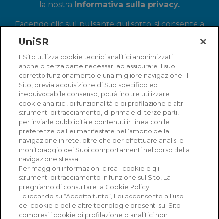
la nostra
Informativa sulla privacy.
Facendo clic sul pulsante qui sotto, si consente a
Università Vita-Salute San Raffaele di archiviare e
UniSR
utilizzare le informazioni per fornire il contenuto
Il Sito utilizza cookie tecnici analitici anonimizzati
richiesto.
anche di terza parte necessari ad assicurare il suo
corretto funzionamento e una migliore navigazione. Il
Sito, previa acquisizione di Suo specifico ed
inequivocabile consenso, potrà inoltre utilizzare
cookie analitici, di funzionalità e di profilazione e altri
strumenti di tracciamento, di prima e di terze parti,
per inviarle pubblicità e contenuti in linea con le
preferenze da Lei manifestate nell’ambito della
navigazione in rete, oltre che per effettuare analisi e
monitoraggio dei Suoi comportamenti nel corso della
navigazione stessa.
Ricerca e Innovazione
Per maggiori informazioni circa i cookie e gli
strumenti di tracciamento in funzione sul Sito, La
Corsi e professioni
preghiamo di consultare la Cookie Policy.
- cliccando su “Accetta tutto”, Lei acconsente all’uso
dei cookie e delle altre tecnologie presenti sul Sito
Prove di ammissione
compresi i cookie di profilazione o analitici non